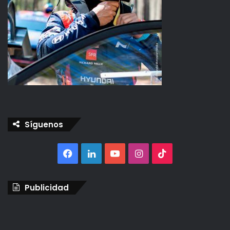
Síguenos
Facebook
LinkedIn
YouTube
Instagram
TikTok
Publicidad