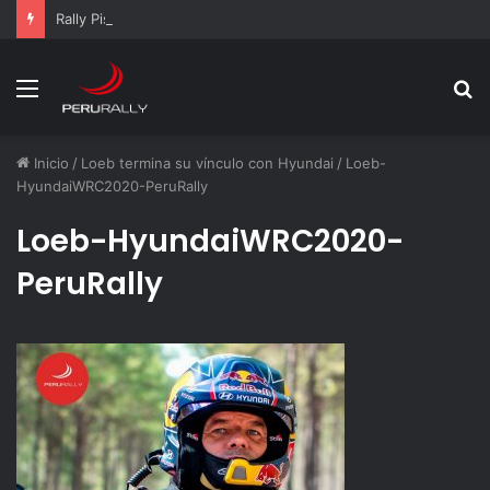
Rally Pisco 2026: todo listo para la gran final del RallyACP
Menú
B
p
Inicio
/
Loeb termina su vínculo con Hyundai
/
Loeb-
HyundaiWRC2020-PeruRally
Loeb-HyundaiWRC2020-
PeruRally