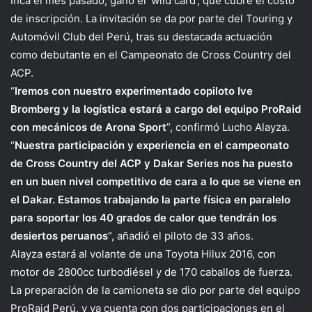
Inca el mes pasado, ganó el ‘wild card’, que cubre el costo
de inscripción. La invitación se da por parte del Touring y
Automóvil Club del Perú, tras su destacada actuación
como debutante en el Campeonato de Cross Country del
ACP.
“
Iremos con nuestro experimentado copiloto Ive
Bromberg y la logística estará a cargo del equipo ProRaid
con mecánicos de Arona Sport
”, confirmó Lucho Alayza.
“
Nuestra participación y experiencia en el campeonato
de Cross Country del ACP y Dakar Series nos ha puesto
en un buen nivel competitivo de cara a lo que se viene en
el Dakar. Estamos trabajando la parte física en paralelo
para soportar los 40 grados de calor que tendrán los
desiertos peruanos
”, añadió el piloto de 33 años.
Alayza estará al volante de una Toyota Hilux 2016, con
motor de 2800cc turbodiésel y de 170 caballos de fuerza.
La preparación de la camioneta se dio por parte del equipo
ProRaid Perú, y ya cuenta con dos participaciones en el