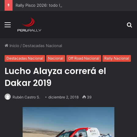
Rally Pisco 2026: todo listo para la gran final del RallyACP
Menú
B
p
Inicio
/
Destacadas Nacional
Destacadas Nacional
Nacional
Off Road Nacional
Rally Nacional
Lucho Alayza correrá el
Dakar 2019
Rubén Castro S.
diciembre 2, 2018
39