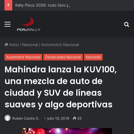
Rally Pisco 2026: todo listo para la gran final del RallyACP
Menú
B
p
Inicio
/
Nacional
/
Automotriz Nacional
Automotriz Nacional
Destacadas Nacional
Nacional
Mahindra lanza la KUV100,
una mezcla de auto de
ciudad y SUV de líneas
suaves y algo deportivas
Rubén Castro S.
julio 19, 2018
35