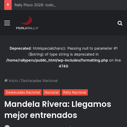
Rally Pisco 2026: todo listo para la gran final del RallyACP
Menú
B
p
Deprecated
: htmlspecialchars(): Passing null to parameter #1
($string) of type string is deprecated in
/home/rallyperu/public_html/wp-includes/formatting.php
on line
4740
Inicio
/
Destacadas Nacional
Destacadas Nacional
Nacional
Rally Nacional
Mandela Rivera: Llegamos
mejor entrenados