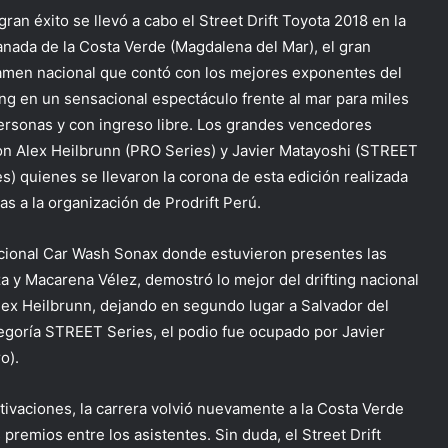
ran éxito se llevó a cabo el Street Drift Toyota 2018 en la
anada de la Costa Verde (Magdalena del Mar), el gran
amen nacional que contó con los mejores exponentes del
ting en un sensacional espectáculo frente al mar para miles
ersonas y con ingreso libre. Los grandes vencedores
on Alex Heilbrunn (PRO Series) y Javier Matayoshi (STREET
es) quienes se llevaron la corona de esta edición realizada
as a la organización de Prodrift Perú.
sacional Car Wash Sonax donde estuvieron presentes las
a y Macarena Vélez, demostró lo mejor del drifting nacional
lex Heilbrunn, dejando en segundo lugar a Salvador del
ategoría STREET Series, el podio fue ocupado por Javier
o).
tivaciones, la carrera volvió nuevamente a la Costa Verde
premios entre los asistentes. Sin duda, el Street Drift