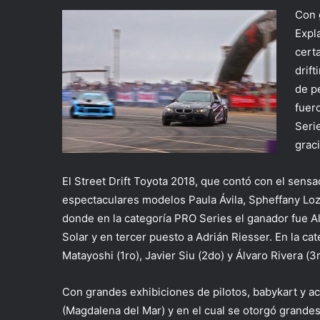
Con g
Expl
cert
drif
de p
fuer
Seri
graci
El Street Drift Toyota 2018, que contó con el sen
espectaculares modelos Paula Ávila, Spheffany Loz
donde en la categoría PRO Series el ganador fue A
Solar y en tercer puesto a Adrián Riesser. En la c
Matayoshi (1ro), Javier Siu (2do) y Álvaro Rivera (3r
Con grandes exhibiciones de pilotos, babykart y ac
(Magdalena del Mar) y en el cual se otorgó grandes 