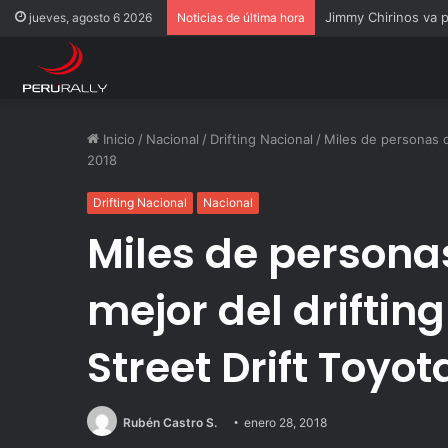
Rally Pisco 2026: to
jueves, agosto 6 2026
Noticias de última hora
Inicio
/
Nacional
/
Drifting Nacional
/
Miles de personas di
2018
Drifting Nacional
Nacional
Miles de personas
mejor del drifting
Street Drift Toyot
Rubén Castro S.
enero 28, 2018