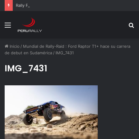
Rally Pisco 2026: todo listo para la gran final del RallyACP
Menú
B
p
Inicio
/
Mundial de Rally-Raid : Ford Raptor T1+ hace su carrera
de debut en Sudamérica
/
IMG_7431
IMG_7431