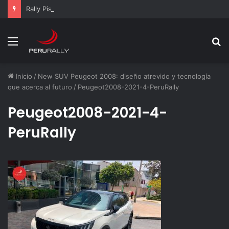
Rally Pisco 2026: todo listo para la gran final del RallyACP
Menú
B
p
Inicio
/
New SUV Peugeot 2008: diseño atrevido y tecnología
que acerca al futuro
/
Peugeot2008-2021-4-PeruRally
Peugeot2008-2021-4-
PeruRally