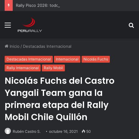
Rally Pisco 2026: todo listo para la gran final del RallyACP
Menú
B
p
Inicio
/
Destacadas Internacional
Destacadas Internacional
Internacional
Nicolás Fuchs
Rally Internacional
Rally Mobil
Nicolás Fuchs del Castro
Yangali Team gana la
primera etapa del Rally
Mobil Chile Quillón
Rubén Castro S.
octubre 16, 2021
50