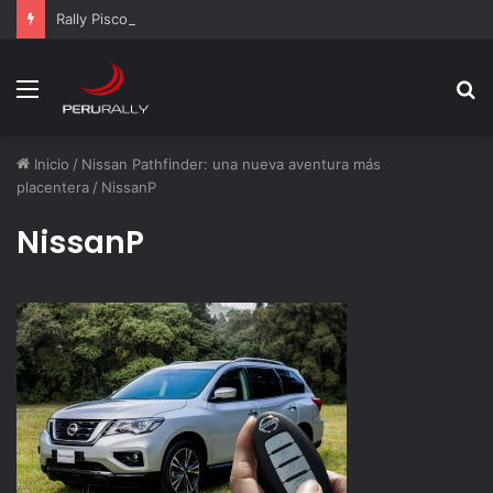
Rally Pisco 2026: todo listo para la gran final del RallyACP
Menú
B
p
Inicio
/
Nissan Pathfinder: una nueva aventura más
placentera
/
NissanP
NissanP