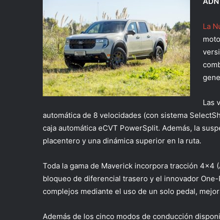
ADN 
La N
moto
vers
comb
gene
Las 
automática de 8 velocidades (con sistema SelectShi
caja automática eCVT PowerSplit. Además, la susp
placentero y una dinámica superior en la ruta.
Toda la gama de Maverick incorpora tracción 4×4
bloqueo de diferencial trasero y el innovador One-P
complejos mediante el uso de un solo pedal, mejora
Además de los cinco modos de conducción disponib