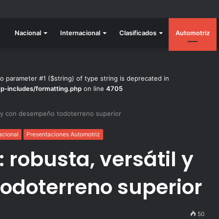
do listo para la gran final del RallyACP
Nacional
Internacional
Clasificados
Automotriz
to parameter #1 ($string) of type string is deprecated in
wp-includes/formatting.php
on line
4705
l y con desempeño todoterreno superior
acional
Presentaciones Automotriz
robusta, versátil y
odoterreno superior
50