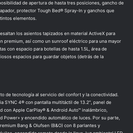
posibilidad de apertura de hasta tres posiciones, gancho de
tapador, protector Tough Bed® Spray-In y ganchos que
stintos elementos.
resaltan los asientos tapizados en material ActiveX para
ción premium, así como un sunroof eléctrico para una mayor
tas con espacio para botellas de hasta 1.5L, área de
iosos espacios para guardar objetos (detrás de la
de tecnología al servicio del confort y la conectividad.
 SYNC 4® con pantalla multitáctil de 13.2″, panel de
dad con Apple CarPlay® & Android Auto™ inalámbrico,
rd Power» y encendido automático de luces. Por su parte,
premium Bang & Olufsen (B&O) con 8 parlantes y