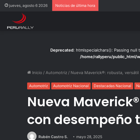
Rally Pisco 2026: to
jueves, agosto 6 2026
Noticias de última hora
Deprecated
: htmlspecialchars(): Passing null 
/home/rallyperu/public_html/
Inicio
/
Automotriz
/
Nueva Maverick®: robusta, versáti
Automotriz
Automotriz Nacional
Destacadas Nacional
N
Nueva Maverick®: 
con desempeño t
Rubén Castro S.
mayo 28, 2025