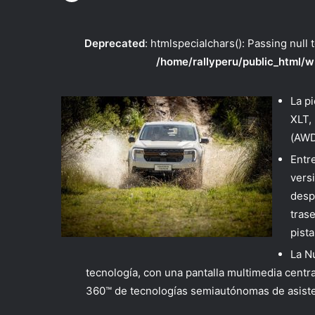
Deprecated
: htmlspecialchars(): Passing null 
/home/rallyperu/public_html/w
La p
XLT,
(AWD
Entr
vers
desp
tras
pista
La N
tecnología, con una pantalla multimedia central
360™ de tecnologías semiautónomas de asiste