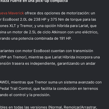
Raza Fuerte en una pick-up compacta
ueva Maverick
ofrece dos opciones de motorización: un
r EcoBoost 2.0L de 238 HP y 375 Nm de torque para las
iones XLT y Tremor, y una opción híbrida para Lariat, que
ina un motor de 2.5L de ciclo Atkinson con uno eléctrico,
rando una potencia combinada de 191 HP.
variantes con motor EcoBoost cuentan con transmisión
ft® en Tremor), mientras que Lariat Híbrida incorpora una
ensión trasera es independiente, garantizando un andar
 (AWD), mientras que Tremor suma un sistema avanzado con
edal Trail Control, que facilita la conducción en terrenos
ndo el control y la precisión.
les en todas las versiones (Normal, Remolcar/Arrastrar,