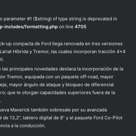
to parameter #1 ($string) of type string is deprecated in
p-includes/formatting.php
on line
4705
ick-up compacta de Ford llega renovada en tres versiones
 Lariat Híbrida y Tremor, las cuales incorporan tracción 4×4
).
e las principales novedades destaca la incorporación de la
ión Tremor, equipada con un paquete off-road, mayor
eje, mayor ángulo de ataque y bloqueo de diferencial
ero; que le otorgan capacidades superiores fuera de la
.
ueva Maverick también sobresale por su avanzada
 de 13,2”, tablero digital de 8” y el paquete Ford Co-Pilot
ncia a la conducción.