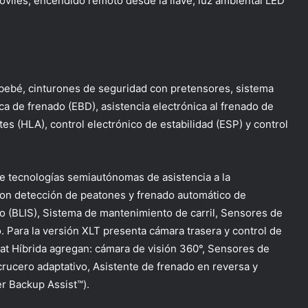
óviles, encendido remoto desde la llave, luz ambiental LED
e bebé, cinturones de seguridad con pretensores, sistema
ca de frenado (EBD), asistencia electrónica al frenado de
es (HLA), control electrónico de estabilidad (ESP) y control
e tecnologías semiautónomas de asistencia a la
con detección de peatones y frenado automático de
 (BLIS), Sistema de mantenimiento de carril, Sensores de
. Para la versión XLT presenta cámara trasera y control de
iat Híbrida agregan: cámara de visión 360°, Sensores de
rucero adaptativo, Asistente de frenado en reversa y
er Backup Assist™).