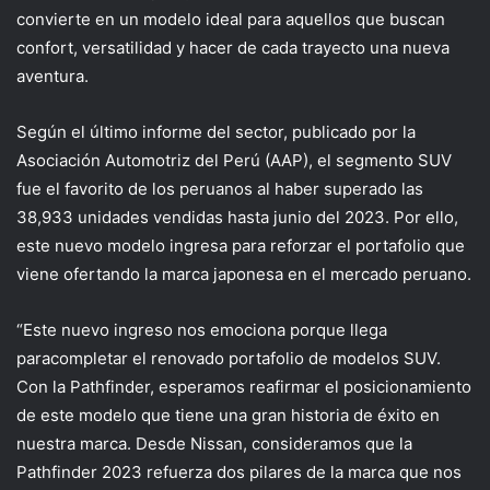
convi
ert
e
en
un
modelo ideal para
aquellos que buscan
confort, versatilidad y hacer de cada trayecto una nueva
aventura
.
Según el último informe del sector, publicado por la
Asociación Automotriz del Perú (AAP), el segmento SUV
fue el favorito de los peruanos al haber superado las
38,933 unidades vendidas hasta junio del 2023. Por ello,
este nuevo modelo ingresa para reforzar el portafolio que
viene ofertando la marca japonesa en el mercado peruano.
“
E
s
te nuevo ingreso
nos emociona
porque
llega
para
completar
el
renovado
portafolio de
modelo
s SUV.
C
on
la
Pathfinder
,
esperamos
re
afirmar el posicionamiento
de este modelo
que tiene una
gran historia
de
éxito
en
nuestra marca
. Desde Nissan, consideramos que la
Pathfinder
2023
refuerza
dos
pilares de
la
marca que nos