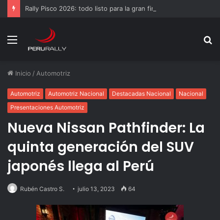
Rally Pisco 2026: todo listo para la gran final del RallyACP
Menú
B
p
Inicio
/
Automotriz
Automotriz
Automotriz Nacional
Destacadas Nacional
Nacional
Presentaciones Automotriz
Nueva Nissan Pathfinder: La
quinta generación del SUV
japonés llega al Perú
Rubén Castro S.
julio 13, 2023
64