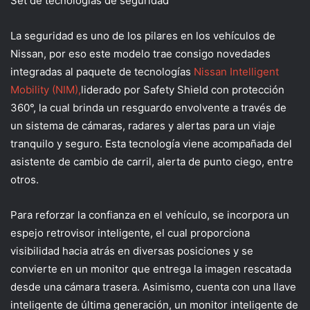
S
e
t de tecnologías de s
eguridad
La seguridad es uno de los pilares en los
vehículos de
Nissan, por eso
este modelo
trae consigo novedades
integradas a
l paquete de
tecnologías
Nissan
Intelligent
Mobility
(NIM)
,
liderado por
Safety
Shield
con protección
360°,
la cual brinda un
resguardo
envolvente a trav
é
s de
un sistema de cámaras, radares y alertas
para
un viaje
tranquilo y seguro.
Esta tecnología viene acompañada de
l
asistente de cambio de carril,
alerta de punto ciego, entre
otros.
P
ara reforzar la confianza en el vehículo
,
se incorpora
un
espejo retrovisor inteligente
, el cual
proporciona
visibilidad
hacia atrás en diversas
posiciones
y
se
convierte en un monitor que entrega la imagen rescatada
desde una cámara trasera
.
Asimismo, cuenta con una llave
inteligente de última
generación, un monitor inteligente de