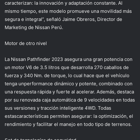
caracterizan
:
la innovación y adaptación constante
.
Al
mismo tiempo, este modelo promueve
una movilidad más
segura e integral”, señaló
Jaime Obreros, Director de
Marketing
de
Nissan Perú
.
Motor de otro nivel
La Nissan
Pathfinder
2023
asegura una gran potencia con
un motor V6 de 3.5 litros que desarrolla 270 caballos de
fuerza y 340 Nm
.
de torque
,
lo cual hace que el vehículo
tenga un
performance dinámico y potente
,
combinado con
una respuesta rápida y fuerte al acelerar.
Además, destaca
por su
renovad
a caja automática de 9 velocidades en todas
sus versiones
y tracción inteligente 4WD
. Todas
estas
características
permiten
asegura
r:
la
optimiza
ción
,
el
rendimiento y
facilitar el manejo en todo tipo de terrenos
.