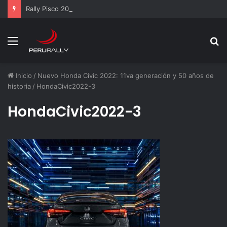
Rally Pisco 2026: todo listo para la gran final del RallyACP
Menú
B
p
Inicio
/
Nuevo Honda Civic 2022: 11va generación y 50 años de
historia
/
HondaCivic2022-3
HondaCivic2022-3