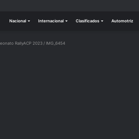
do listo para la gran final del RallyACP
Nacional
Internacional
Clasificados
Automotriz
mpeonato RallyACP 2023
/
IMG_6454