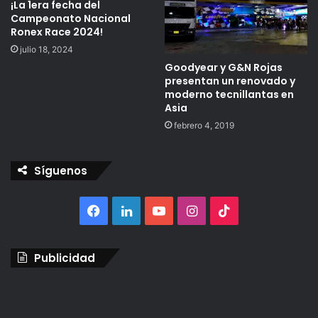
¡La 1era fecha del
Campeonato Nacional
Ronex Race 2024!
julio 18, 2024
Goodyear y G&N Rojas
presentan un renovado y
moderno tecnillantas en
Asia
febrero 4, 2019
Síguenos
Facebook
LinkedIn
YouTube
Instagram
TikTok
Publicidad