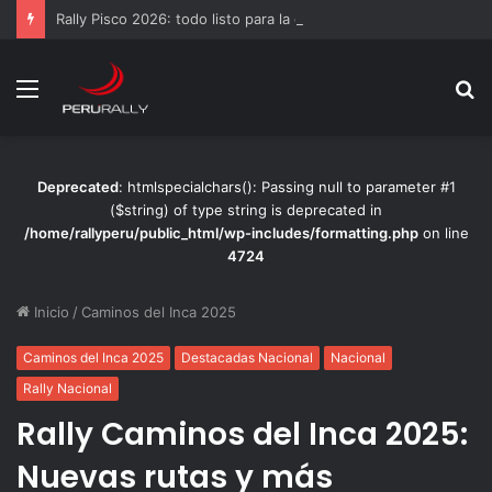
Rally Pisco 2026: todo listo para la gran final del RallyACP
Menú
B
p
Deprecated
: htmlspecialchars(): Passing null to parameter #1
($string) of type string is deprecated in
/home/rallyperu/public_html/wp-includes/formatting.php
on line
4724
Inicio
/
Caminos del Inca 2025
Caminos del Inca 2025
Destacadas Nacional
Nacional
Rally Nacional
Rally Caminos del Inca 2025:
Nuevas rutas y más