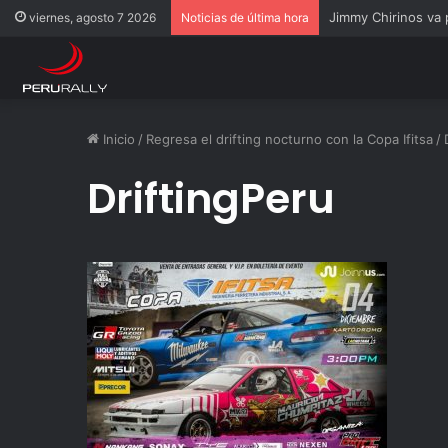
Jimmy Chirinos va
viernes, agosto 7 2026
Noticias de última hora
Inicio
/
Regresa el drifting nocturno con la Copa Ifitsa
/
DriftingPeru