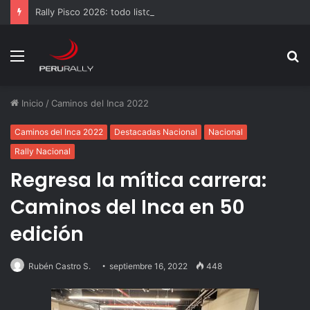
Rally Pisco 2026: todo listo para la gran final del RallyACP
Menú
B
p
Inicio
/
Caminos del Inca 2022
Caminos del Inca 2022
Destacadas Nacional
Nacional
Rally Nacional
Regresa la mítica carrera:
Caminos del Inca en 50
edición
Rubén Castro S.
septiembre 16, 2022
448