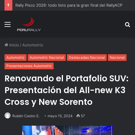
Rally Pisco 2026: todo listo para la gran final del RallyACP
Menú
B
p
Inicio
/
Automotriz
Automotriz
Automotriz Nacional
Destacadas Nacional
Nacional
Presentaciones Automotriz
Renovando el Portafolio SUV:
Presentación del All-new K3
Cross y New Sorento
Rubén Castro S.
mayo 15, 2024
57