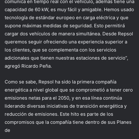
comunica en tiempo real con el vehículo, además
tiene una
capacidad de 60 kW,
es muy fácil y
amigable
.
Hemos
usado
tecnología
de estándar europeo
en carga eléctrica y que
supone máximas medidas de
seguridad
.
Esto
permitirá
cargar dos vehículos de manera simultánea.
Desde Repsol
queremos seguir
ofreciendo
una experiencia superior a
los
clientes, que se complementa con los servicios
adicionales que
tienen
nuestras
estaciones
de servicio
”,
agregó Ricardo Peña
.
Como se sabe
,
R
epsol
ha sido la primera
compañía
energética a nivel global que se comprometió a te
n
er cero
emisiones netas para el 2050, y en es
a línea continúa
li
d
erando
diversas iniciativas
de transición energética y
reducción de emisiones.
Este hito es parte de los
compromisos que la compañía tiene dentro de sus Planes
de