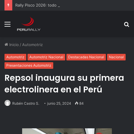
Rally Pisco 2026: todo listo para la gran final del RallyACP
Menú
B
p
Inicio
/
Automotriz
Automotriz
Automotriz Nacional
Destacadas Nacional
Nacional
Presentaciones Automotriz
Repsol inaugura su primera
electrolinera en el Perú
Rubén Castro S.
junio 25, 2024
84