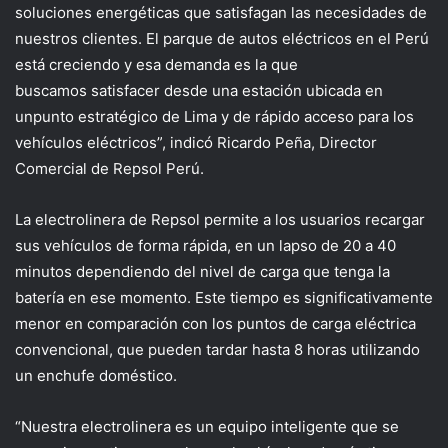
soluciones
energéticas que satisfagan
las necesidades de
nuestros
clientes
.
El parque de autos eléctricos en el Perú
está creciendo y esa demanda es la que
buscamos satisfacer
desde un
a
estación
ubicad
a
en
un
punto
estratégic
o
de Lima
y de rápido acceso para los
vehículos eléctricos
”, indicó Ricardo Peña, Director
Comercial de Repsol Perú.
La electrolinera de
Repsol
permite a
los usuarios recargar
sus vehículos
de forma rápida, en un lapso de
2
0 a 40
minutos dependiendo
d
el nivel de
carga
que tenga
la
batería
en ese momento
. Este tiempo es significativamente
menor en comparación con los puntos de carga
eléctrica
convencional
,
que pueden tardar hasta 8 horas utilizando
un enchufe doméstico.
“Nuestra
electrolinera
es un equipo inteligente que se