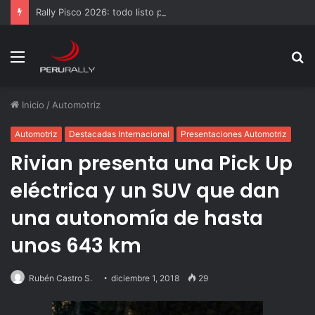
Rally Pisco 2026: todo listo para la gran final del RallyACP
Menú
B
p
Inicio
/
Automotriz
Automotriz
Destacadas Internacional
Presentaciones Automotriz
Rivian presenta una Pick Up
eléctrica y un SUV que dan
una autonomía de hasta
unos 643 km
Rubén Castro S.
diciembre 1, 2018
29