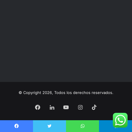
© Copyright 2026, Todos los derechos reservados.
Facebook
LinkedIn
YouTube
Instagram
TikTok
Facebook
Twitter
WhatsApp
Telegram