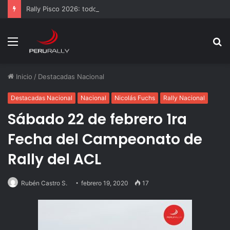
Rally Pisco 2026: todo listo para la gran final del RallyACP
Menú
B
p
Inicio
/
Destacadas Nacional
Destacadas Nacional
Nacional
Nicolás Fuchs
Rally Nacional
Sábado 22 de febrero 1ra
Fecha del Campeonato de
Rally del ACL
Rubén Castro S.
febrero 19, 2020
17