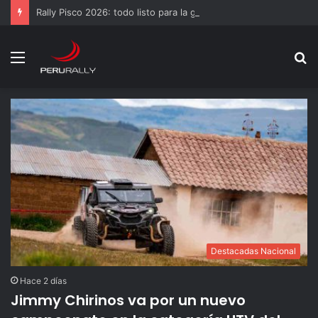
Rally Pisco 2026: todo listo para la gran final del RallyACP
Menú
B
p
Destacadas Nacional
Hace 2 días
Jimmy Chirinos va por un nuevo