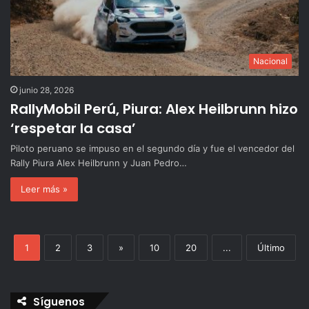
Nacional
junio 28, 2026
RallyMobil Perú, Piura: Alex Heilbrunn hizo
‘respetar la casa’
Piloto peruano se impuso en el segundo día y fue el vencedor del
Rally Piura Alex Heilbrunn y Juan Pedro…
Leer más »
1
2
3
»
10
20
...
Último
Síguenos