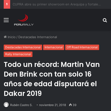
Ford Perú recibe a los estudiantes del programa Ford
en una jornada práctica sobre datos y tecnología
Menú
B
p
Inicio
/
Destacadas Internacional
Destacadas Internacional
Internacional
Off Road Internacional
Rally Internacional
Todo un récord: Martin Van
Den Brink con tan solo 16
años de edad disputará el
Dakar 2019
Rubén Castro S.
noviembre 21, 2018
39