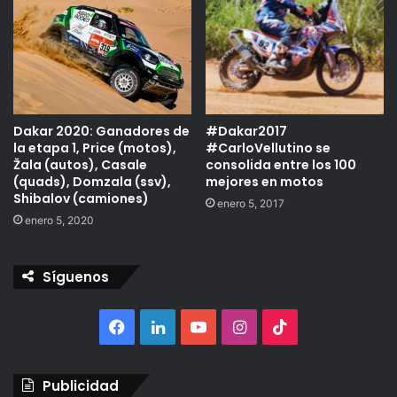
Dakar 2020: Ganadores de
#Dakar2017
la etapa 1, Price (motos),
#CarloVellutino se
Žala (autos), Casale
consolida entre los 100
(quads), Domzala (ssv),
mejores en motos
Shibalov (camiones)
enero 5, 2017
enero 5, 2020
Síguenos
Facebook
LinkedIn
YouTube
Instagram
TikTok
Publicidad