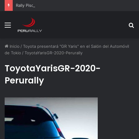
Rally Pisco 2026: todo listo para la gran final del RallyACP
Menú
B
p
Inicio
/
Toyota presentará "GR Yaris" en el Salón del Automóvil
de Tokio
/
ToyotaYarisGR-2020-Perurally
ToyotaYarisGR-2020-
Perurally