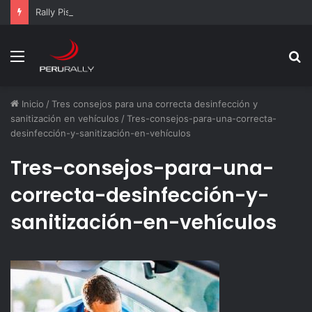
Rally Pisco 2026: todo listo para la gran final del RallyACP
Menú
B
p
Inicio
/
Tres consejos para una correcta desinfección y
sanitización en vehículos
/
Tres-consejos-para-una-correcta-
desinfección-y-sanitización-en-vehículos
Tres-consejos-para-una-
correcta-desinfección-y-
sanitización-en-vehículos