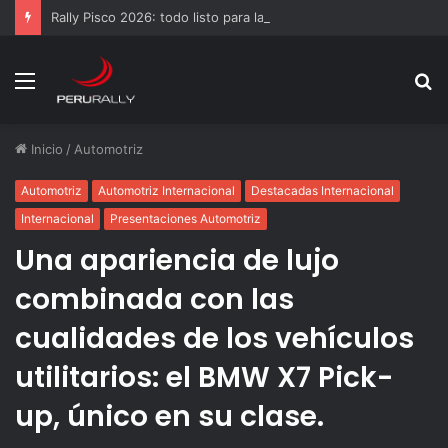
Rally Pisco 2026: todo listo para la gran final del RallyACP
Menú
B
p
Inicio
/
Automotriz
Automotriz
Automotriz Internacional
Destacadas Internacional
Internacional
Presentaciones Automotriz
Una apariencia de lujo
combinada con las
cualidades de los vehículos
utilitarios: el BMW X7 Pick-
up, único en su clase.