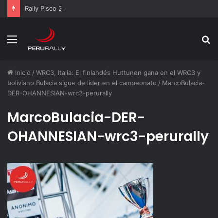
Rally Pisco 2026: todo listo para la gran final del RallyACP
Menú
B
p
Inicio
/
WRC3, Italia: El finlandés Huttunen gana en el WRC3 y
boliviano Bulacia sigue de líder en el campeonato
/
MarcoBulacia-
DER-OHANNESIAN-wrc3-perurally
MarcoBulacia-DER-
OHANNESIAN-wrc3-perurally