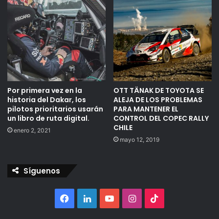
Por primera vez en la
OTT TÄNAK DE TOYOTA SE
historia del Dakar, los
ALEJA DE LOS PROBLEMAS
pilotos prioritarios usarán
PARA MANTENER EL
un libro de ruta digital.
CONTROL DEL COPEC RALLY
CHILE
enero 2, 2021
mayo 12, 2019
Síguenos
Facebook
LinkedIn
YouTube
Instagram
TikTok