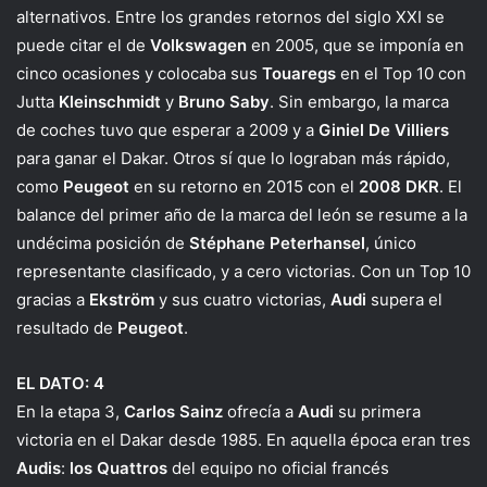
alternativos. Entre los grandes retornos del siglo XXI se
puede citar el de
Volkswagen
en 2005, que se imponía en
cinco ocasiones y colocaba sus
Touaregs
en el Top 10 con
Jutta
Kleinschmidt
y
Bruno Saby
. Sin embargo, la marca
de coches tuvo que esperar a 2009 y a
Giniel De Villiers
para ganar el Dakar. Otros sí que lo lograban más rápido,
como
Peugeot
en su retorno en 2015 con el
2008 DKR
. El
balance del primer año de la marca del león se resume a la
undécima posición de
Stéphane Peterhansel
, único
representante clasificado, y a cero victorias. Con un Top 10
gracias a
Ekström
y sus cuatro victorias,
Audi
supera el
resultado de
Peugeot
.
EL DATO: 4
En la etapa 3,
Carlos Sainz
ofrecía a
Audi
su primera
victoria en el Dakar desde 1985. En aquella época eran tres
Audis
:
los Quattros
del equipo no oficial francés