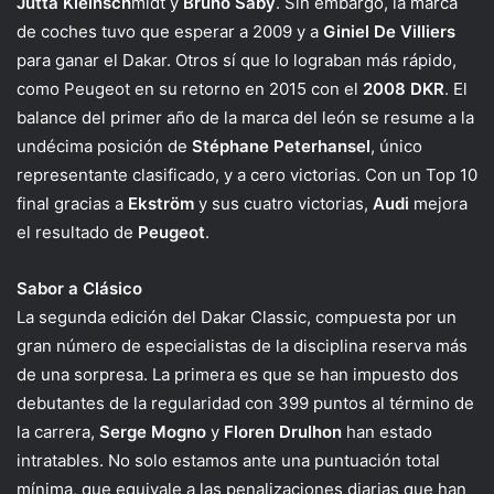
Jutta Kleinsch
midt y
Bruno Saby
. Sin embargo, la marca
de coches tuvo que esperar a 2009 y a
Giniel De Villiers
para ganar el Dakar. Otros sí que lo lograban más rápido,
como Peugeot en su retorno en 2015 con el
2008 DKR
. El
balance del primer año de la marca del león se resume a la
undécima posición de
Stéphane Peterhansel
, único
representante clasificado, y a cero victorias. Con un Top 10
final gracias a
Ekström
y sus cuatro victorias,
Audi
mejora
el resultado de
Peugeot
.
Sabor a Clásico
La segunda edición del Dakar Classic, compuesta por un
gran número de especialistas de la disciplina reserva más
de una sorpresa. La primera es que se han impuesto dos
debutantes de la regularidad con 399 puntos al término de
la carrera,
Serge Mogno
y
Floren Drulhon
han estado
intratables. No solo estamos ante una puntuación total
mínima, que equivale a las penalizaciones diarias que han