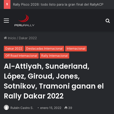
Rally Pisco 2026: todo listo para la gran final del RallyACP
Menú
B
p
Inicio
/
Dakar 2022
Dakar 2022
Destacadas Internacional
Internacional
Off Road Internacional
Rally Internacional
Al-Attiyah, Sunderland,
López, Giroud, Jones,
Sotnikov, Tramoni ganan el
Rally Dakar 2022
Rubén Castro S.
enero 15, 2022
39