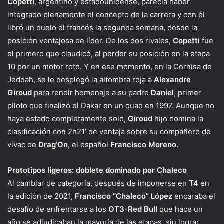
Copetti
, argentino y estadounidense, parecía haber
integrado plenamente el concepto de la carrera y con él
libró un duelo el francés la segunda semana, desde la
posición ventajosa de líder. De los dos rivales,
Copetti
fue
el primero que claudicó, al perder su posición en la etapa
10 por un motor roto. Y en ese momento, en la Cornisa de
Jeddah, se le desplegó la alfombra roja a
Alexandre
Giroud
para rendir homenaje a su padre
Daniel
, primer
piloto que finalizó el Dakar en un quad en 1997. Aunque no
haya estado completamente solo,
Giroud
hijo domina la
clasificación con 2h21’ de ventaja sobre su compañero de
vivac de
Drag’On,
el español
Francisco Moreno.
Prototipos ligeros: doblete dominado por Chaleco
Al cambiar de categoría, después de imponerse en
T4
en
la edición de 2021,
Francisco “Chaleco” López
encaraba el
desafío de enfrentarse a los
OT3-Red Bull
que hace un
año se adjudicaban la mayoría de las etapas, sin lograr