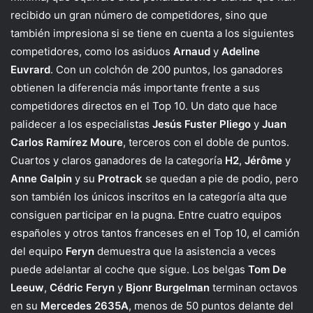
recibido un gran número de competidores, sino que
también impresiona si se tiene en cuenta a los siguientes
competidores, como los asiduos
Arnaud
y
Adeline
Euvrard
. Con un colchón de 200 puntos, los ganadores
obtienen la diferencia más importante frente a sus
competidores directos en el Top 10. Un dato que hace
palidecer a los especialistas
Jesús Fuster Pliego
y
Juan
Carlos Ramírez Moure
, terceros con el doble de puntos.
Cuartos y claros ganadores de la categoría
H2
,
Jérôme
y
Anne Galpin
y su
Protrack
se quedan a pie de podio, pero
son también los únicos inscritos en la categoría alta que
consiguen participar en la pugna. Entre cuatro equipos
españoles y otros tantos franceses en el Top 10, el camión
del equipo
Feryn
demuestra que la asistencia a veces
puede adelantar al coche que sigue. Los belgas
Tom De
Leeuw
,
Cédric Feryn
y
Bjonr Burgelman
terminan octavos
en su
Mercedes 2635A
, menos de 50 puntos delante del