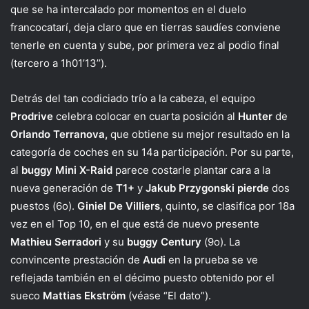
que se ha intercalado por momentos en el duelo
francocatarí, deja claro que en tierras saudíes conviene
tenerle en cuenta y sube, por primera vez al podio final
(tercero a 1h01’13’’).
Detrás del tan codiciado trío a la cabeza, el equipo
Prodrive
celebra colocar en cuarta posición al
Hunter
de
Orlando Terranova,
que obtiene su mejor resultado en la
categoría de coches en su 14a participación. Por su parte,
al
buggy Mini X-Raid
parece costarle plantar cara a la
nueva generación de
T1+
y
Jakub Przygonski pierde
dos
puestos (6o).
Giniel De Villiers
, quinto, se clasifica por 18a
vez en el Top 10, en el que está de nuevo presente
Mathieu Serradori
y su
buggy Century
(9o). La
convincente prestación de
Audi
en la prueba se ve
reflejada también en el décimo puesto obtenido por el
sueco
Mattias Ekström
(véase “El dato”).