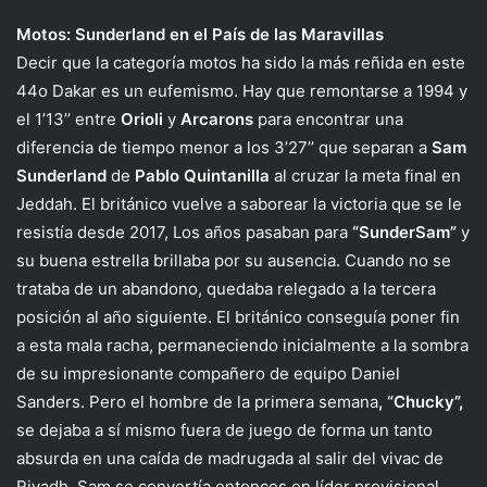
Motos: Sunderland en el País de las Maravillas
Decir que la categoría motos ha sido la más reñida en este
44o Dakar es un eufemismo. Hay que remontarse a 1994 y
el 1’13’’ entre
Orioli
y
Arcarons
para encontrar una
diferencia de tiempo menor a los 3’27’’ que separan a
Sam
Sunderland
de
Pablo Quintanilla
al cruzar la meta final en
Jeddah. El británico vuelve a saborear la victoria que se le
resistía desde 2017, Los años pasaban para
“SunderSam”
y
su buena estrella brillaba por su ausencia. Cuando no se
trataba de un abandono, quedaba relegado a la tercera
posición al año siguiente. El británico conseguía poner fin
a esta mala racha, permaneciendo inicialmente a la sombra
de su impresionante compañero de equipo Daniel
Sanders. Pero el hombre de la primera semana
, “Chucky”,
se dejaba a sí mismo fuera de juego de forma un tanto
absurda en una caída de madrugada al salir del vivac de
Riyadh. Sam se convertía entonces en líder provisional,