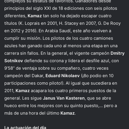
complejos su estatus de favoritos. Ganadores desde
principios del siglo XXI de 18 ediciones con seis pilotos
diferentes,
Kamaz
tan solo ha dejado escapar cuatro
títulos (K. Loprais en 2001, H. Stacey en 2007, G. De Rooy
en 2012 y 2016). En Arabia Saudí, este año vuelven a
cumplir su misión. Los pilotos de los cuatro camiones
azules han ganado cada uno al menos una etapa en una
carrera sin fallos. En la general, el vigente campeón
Dmitry
Sotnikov
defiende su corona y lidera el desfile azul, con
9’58’’ de ventaja sobre su compañero, cuatro veces
campeón del Dakar,
Eduard Nikolaev
(¡8o podio en 10
participaciones como piloto!). Al igual que sucediera en
2011,
Kamaz
acapara los cuatro primeros puestos de la
general. Les sigue
Janus Van Kasteren
, que se abre
hueco entre los mejores con su quinto puesto,… pero a
más de una hora del último
Kamaz
.
La actuación del día