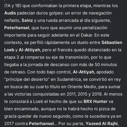
(1A y 1B) que conformaban la primera etapa, mientras los
Audis
padecían duros golpes: un error de navegación
nefasto,
Sainz
y una rueda arrancada al día siguiente,
Peterhansel
, que tuvo que asumir una penalización
importante para seguir adelante en el Dakar. En este
contexto, se perfiló rápidamente un duelo entre
Sébastien
Loeb
y
Al-Attiyah,
pero el francés quedó distanciado en la
etapa 3 al romperse su eje de transmisión, por lo que
llegaba a la jornada de descanso con más de 50 minutos
de retraso. Con todo bajo control,
Al-Attiyah,
apodado
“príncipe del desierto” en Sudamérica, se convirtió en rey
en busca de su cuarto título en Oriente Medio, para sumar
a las victorias conquistadas en 2011, 2015 y 2019. Al menos
le consolará a Loeb el hecho de que su
BRX Hunter
va
bien encaminado, aunque no le habrá hecho ni pizca de
gracia quedar de nuevo segundo, como le sucediera ya en
2017 contra
Peterhansel
… Por su parte,
Yazeed Al Rajhi
,