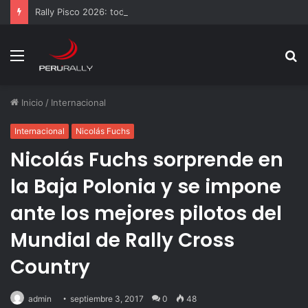
Rally Pisco 2026: todo listo para la gran final del RallyACP
Menú
B
p
Inicio
/
Internacional
Internacional
Nicolás Fuchs
Nicolás Fuchs sorprende en
la Baja Polonia y se impone
ante los mejores pilotos del
Mundial de Rally Cross
Country
admin
septiembre 3, 2017
0
48