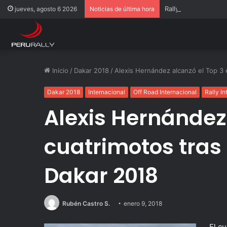
Rally Pisco 2026: to
jueves, agosto 6 2026
Noticias de última hora
Inicio
/
Dakar 2018
/
Alexis Hernández alcanzó el Top 3 
Dakar 2018
Internacional
Off Road Internacional
Rally In
Alexis Hernández
cuatrimotos tras 
Dakar 2018
Rubén Castro S.
enero 9, 2018
El c