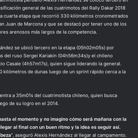
asificación general de las cuatrimotos del Rally Dakar 2018
 la cuarta etapa que recorrió 330 kilómetros cronometrados
an Juan de Marcona y que se destacó por tener uno de los
ores arenosos más largos de la competencia.
ández se ubicó tercero en la etapa (05h02m05s) por
ás del ruso Sergei Kariakin (04h56m34s)y el chileno
cio Casale (4h57m17s), quien sigue liderando la general.
0 kilómetros de dunas luego de un sprint rápido cerca a la
tra a 35m01s del cuatrimotista chileno, quien busca
go de su logro en el 2014.
 hasta el momento y no imagino cómo será mañana con la
egar al final con un buen ritmo y la idea es seguir así.
abeza
”, aseguró Alexis Hernández al llegar al campamento.