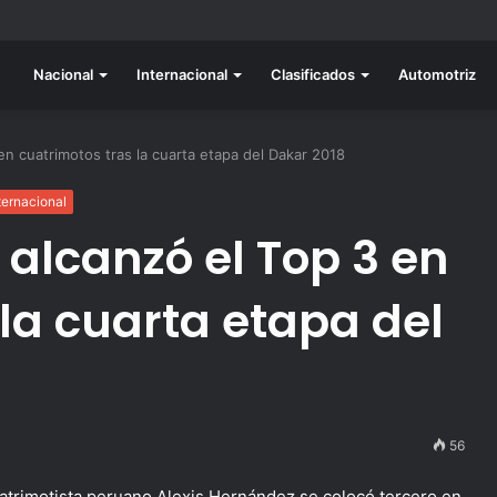
do listo para la gran final del RallyACP
Nacional
Internacional
Clasificados
Automotriz
en cuatrimotos tras la cuarta etapa del Dakar 2018
ternacional
 alcanzó el Top 3 en
la cuarta etapa del
56
uatrimotista peruano Alexis Hernández se colocó tercero en