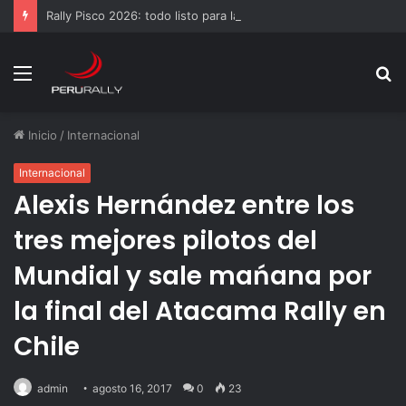
Rally Pisco 2026: todo listo para la gran final del RallyACP
Menú
B
p
Inicio
/
Internacional
Internacional
Alexis Hernández entre los
tres mejores pilotos del
Mundial y sale mańana por
la final del Atacama Rally en
Chile
admin
agosto 16, 2017
0
23