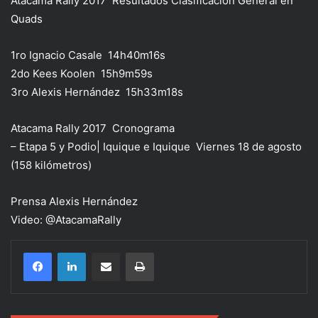
Atacama Rally 2017  Resultados Clasificación General en
Quads
1ro Ignacio Casale  14h40m16s
2do Kees Koolen  15h9m59s
3ro Alexis Hernández  15h33m18s
Atacama Rally 2017  Cronograma
– Etapa 5 y Podio| Iquique e Iquique  Viernes 18 de agosto
(158 kilómetros)
Prensa Alexis Hernández
Video: @AtacamaRally
Compartir por correo electrónico
Imprimir