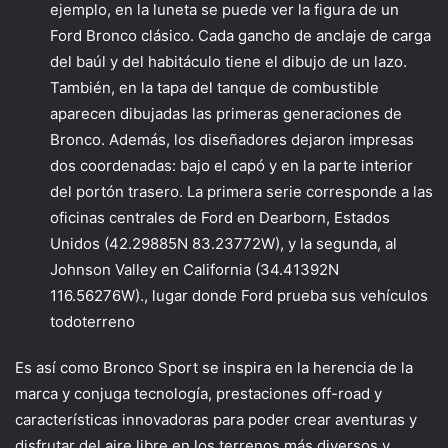
ejemplo, en la luneta se puede ver la figura de un
Ford Bronco clásico. Cada gancho de anclaje de carga
del baúl y del habitáculo tiene el dibujo de un lazo.
También, en la tapa del tanque de combustible
aparecen dibujadas las primeras generaciones de
Bronco. Además, los diseñadores dejaron impresas
dos coordenadas: bajo el capó y en la parte interior
del portón trasero. La primera serie corresponde a las
oficinas centrales de Ford en Dearborn, Estados
Unidos (42.29885N 83.23772W), y la segunda, al
Johnson Valley en California (34.41392N
116.56276W)., lugar donde Ford prueba sus vehículos
todoterreno
Es así como Bronco Sport se inspira en la herencia de la
marca y conjuga tecnología, prestaciones off-road y
características innovadoras para poder crear aventuras y
disfrutar del aire libre en los terrenos más diversos y