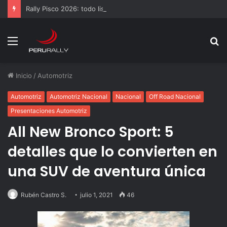
Rally Pisco 2026: todo listo para la gran final del RallyACP
Menú
B
p
Inicio
/
Automotriz
Automotriz
Automotriz Nacional
Nacional
Off Road Nacional
Presentaciones Automotriz
All New Bronco Sport: 5
detalles que lo convierten en
una SUV de aventura única
Rubén Castro S.
julio 1, 2021
46