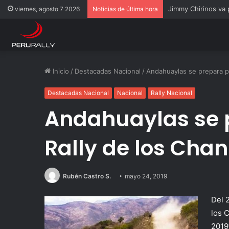
Jimmy Chirinos va
viernes, agosto 7 2026
Noticias de última hora
Inicio
/
Destacadas Nacional
/
Andahuaylas se prepara pa
Destacadas Nacional
Nacional
Rally Nacional
Andahuaylas se 
Rally de los Cha
Rubén Castro S.
mayo 24, 2019
Del 
los 
2019