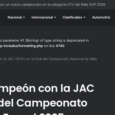
do listo para la gran final del RallyACP
Nacional
Internacional
Clasificados
Automotriz
to parameter #1 ($string) of type string is deprecated in
wp-includes/formatting.php
on line
4740
 la JAC T8 Pro en la final del Campeonato Nacional de Rally
ampeón con la JAC
al del Campeonato