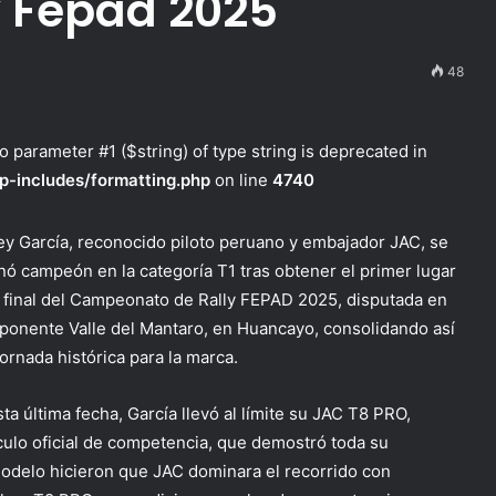
y Fepad 2025
48
to parameter #1 ($string) of type string is deprecated in
p-includes/formatting.php
on line
4740
ey García, reconocido piloto peruano y embajador JAC, se
nó campeón en la categoría T1 tras obtener el primer lugar
a final del Campeonato de Rally FE
PAD
2025, disputada en
mponente Valle del Mantaro, en Huancayo, consolidando así
ornada histórica para la marca.
ta última fecha, García llevó al límite su JAC T8 PRO,
culo oficial de competencia, que demostró toda su
modelo hicieron que JAC dominara el recorrido con