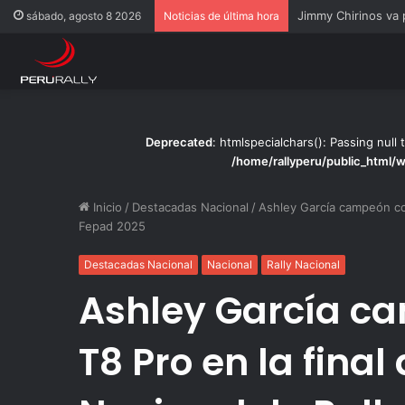
Rally Pisco 2026: to
sábado, agosto 8 2026
Noticias de última hora
Deprecated
: htmlspecialchars(): Passing null 
/home/rallyperu/public_html/
Inicio
/
Destacadas Nacional
/
Ashley García campeón con
Fepad 2025
Destacadas Nacional
Nacional
Rally Nacional
Ashley García c
T8 Pro en la fin