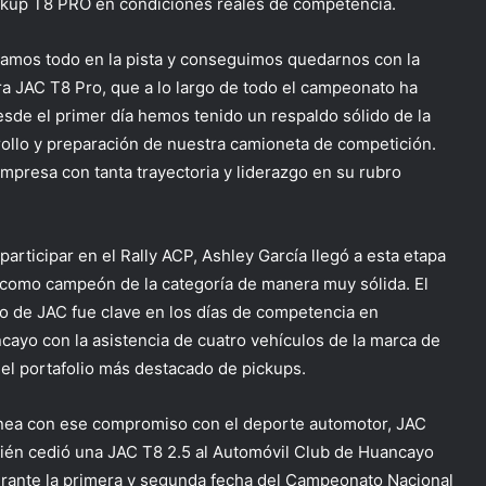
ckup
T8 PRO en condiciones reales de competencia.
jamos todo en la pista y conseguimos quedarnos con la
ra JAC T8 Pro, que a lo largo de todo el campeonato ha
de el primer día hemos tenido un respaldo sólido de la
rrollo y preparación de nuestra camioneta de competición.
mpresa con tanta trayectoria y liderazgo en su rubro
 participar en
el
Rally ACP, Ashley García lleg
ó
a esta etapa
como
c
ampeón de la categoría
de manera muy sólida
.
El
o de JAC fue clave en los días de competencia en
cayo con l
a
asistencia de cuatro vehículos
de la marca de
 el portafolio más destacado de pickups
.
ínea con ese compromiso con el deporte automotor, JAC
ién cedió una JAC T8
2
.
5 al Automóvil Club de Huancayo
urante la primera y segunda fecha del Campeonato Nacional