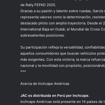
de Rally FEPAD 2025.
Gracias a su pasión y talento sobre ruedas, García
representa valores como la determinación, resiste
destacado piloto con amplia trayectoria. Desde el 
International Baja en Dubái, el
M
undial de Cross Co
sobresalientes posiciones.
Su
participación
refleja la versatilidad, confiabili
aquellos consumidores que buscan vehículos poten
más exigentes.
Con esta victoria,
la marca
refuerza
nacional y la movilidad con propósito, posicionánd
***
Acerca de Inchcape Américas
JAC es distribuida en Perú por Inchcape.
Inchcape Américas está presente en 14 países de l