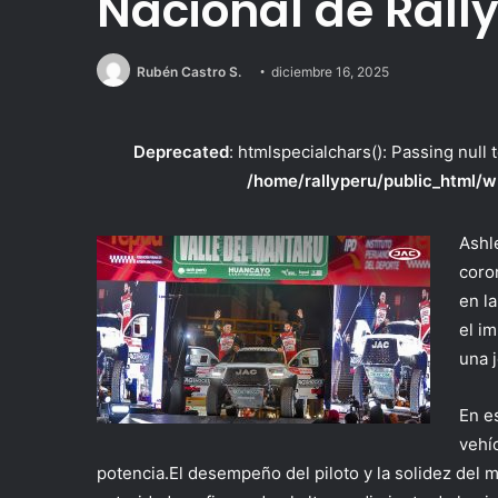
Nacional de Rall
Rubén Castro S.
diciembre 16, 2025
Deprecated
: htmlspecialchars(): Passing null 
/home/rallyperu/public_html/w
Ashl
coro
en l
el i
una j
En es
vehí
potencia
.
El desempeño del piloto y la solidez del 