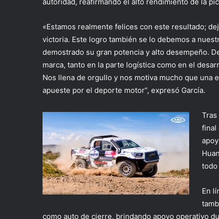
autoridad, reafirmando el alto rendimiento de la
pi
«
Estamos realmente felices con este resultado; de
victoria. Este logro también se lo debemos a nuest
demostrado su gran potencia y alto desempeño. Des
marca, tanto en la parte logística como en el desa
Nos llena de orgullo y nos motiva mucho que una e
apueste por el deporte motor
”, expresó García.
Tras
final
apoy
Huan
todo
En l
tamb
como auto de cierre, brindando apoyo operativo d