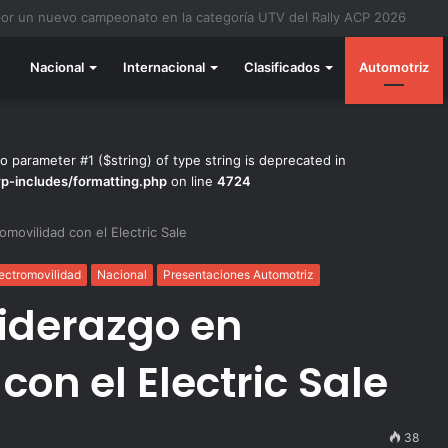
do listo para la gran final del RallyACP
Nacional
Internacional
Clasificados
Automotriz
to parameter #1 ($string) of type string is deprecated in
wp-includes/formatting.php
on line
4724
omovilidad con el Electric Sale
ectromovilidad
Nacional
Presentaciones Automotriz
liderazgo en
con el Electric Sale
38