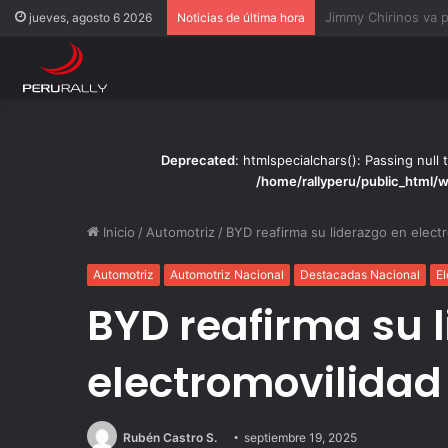
Rally Pisco 2026: to
jueves, agosto 6 2026
Noticias de última hora
Deprecated
: htmlspecialchars(): Passing null 
/home/rallyperu/public_html/
Inicio
/
Automotriz
/
BYD reafirma su liderazgo en electr
Automotriz
Automotriz Nacional
Destacadas Nacional
El
BYD reafirma su 
electromovilidad 
Rubén Castro S.
septiembre 19, 2025