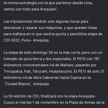
la misma estrategia con la que partimos desde Lima,
vamos con todo para Arequipa”.
Las tripulacione
s
tendrán solo
algun
as horas para
desc
ansar y reparar sus máquinas, y
que queden listas
para
mañana en lo que será
la quinta y penúltima etapa de
CDI 2022, Puno- Arequipa.
La etapa de este domingo 30
es
la más corta
, pero con
un
tramado de
pura
tierra y
dos especiales. El
PE10
con 187
kilómetros cronometrados
irá de
Mañazo
, pasando por
Tincopalca
,
Pati
,
Tarucani
,
Huayllacucho
.
El PE11
de solo 21
kilómetros
irá de Abra Cabrerías hasta
Cayma
en la
´Ciudad Blanca´, Arequipa.
La 50 edición de CDI, finalizará con la etapa Arequipa-
Cusco el martes 1 de noviembre en la Plaza de Armas de la