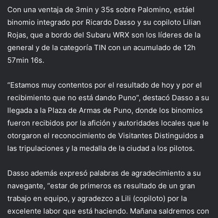
Con una ventaja de 3min y 35
s
sobre Palomino
,
está
el
binomio integrado por Ricardo
D
asso
y su copiloto Lilian
Rojas
, que
a bordo del
Subaru
WRX
son los líderes de l
a
general y de la categoría TIN con
un acumulado
de 12h
57min 16s.
“
Estamos
muy contentos por
el resultado
de hoy
y por el
recibimiento que no está dando Puno”, destacó
Dasso
a su
llegada a la Plaza de Armas de Puno
, donde
los binomios
fueron recibidos por la afición y autoridades locales que le
otorgaron
el reconocimiento de Visitantes
Distinguidos
a
las tripulaciones
y la medalla de la ciudad
a
los pilotos
.
Da
sso además expresó palabras de agradecimie
nto a su
navegante, “estar de primeros es resultado de un gran
trabajo en equipo, y agradezco a Lili (copiloto) por la
excelente labor que está haciendo. Mañana saldremos con