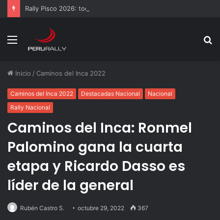
Rally Pisco 2026: todo listo para la gran final del RallyACP
Menú
B
p
Inicio
/
Caminos del Inca 2022
Caminos del Inca 2022
Destacadas Nacional
Nacional
Rally Nacional
Caminos del Inca: Ronmel
Palomino gana la cuarta
etapa y Ricardo Dasso es
líder de la general
Rubén Castro S.
octubre 29, 2022
367