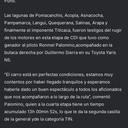
Puno.
Las lagunas de
Pomacanchis
, Acopia,
Asnacocha
,
Pampamarca
,
Langui
,
Quequerana
, Salinas,
Arapa
y
finalmente el imponente Titicaca,
fueron testigos del rugir
de los motores en esta etapa de CDI que tuvo como
ganador al piloto
Ronmel
Palomino
,
acompañado
en la
butaca derecha por
Guillermo Sierra
en
su
Toyota
Yaris
N5
.
“
El carro está en perfectas condiciones, estamos muy
contentos por haber llegado tranquilos y esperamos
haberle dado un buen espectáculo a todos los aficionados
que nos acompañaron a lo largo de la ruta”, c
omentó
Palomino,
quien
a la cuarta etapa t
iene un tiempo
acumulado 13h 00min 52s
, lo que le da la segunda casilla
de la general y
de
la categoría TIN.