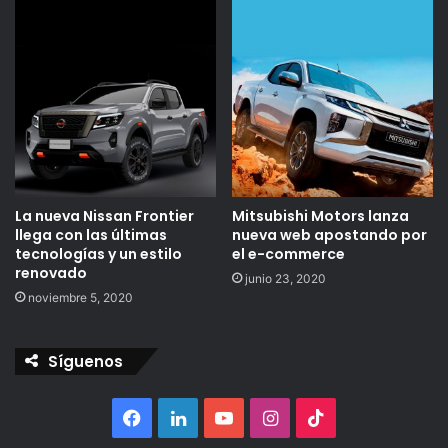
La nueva Nissan Frontier
Mitsubishi Motors lanza
llega con las últimas
nueva web apostando por
tecnologías y un estilo
el e-commerce
renovado
junio 23, 2020
noviembre 5, 2020
Síguenos
Facebook
LinkedIn
YouTube
Instagram
TikTok