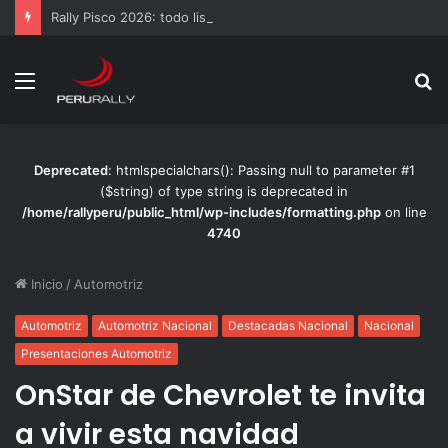
Rally Pisco 2026: todo listo para la gran final del RallyACP
Menú
B
p
Deprecated
: htmlspecialchars(): Passing null to parameter #1
($string) of type string is deprecated in
/home/rallyperu/public_html/wp-includes/formatting.php
on line
4740
Inicio
/
Automotriz
Automotriz
Automotriz Nacional
Destacadas Nacional
Nacional
Presentaciones Automotriz
OnStar de Chevrolet te invita
a vivir esta navidad