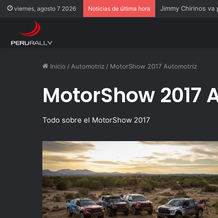
Rally Pisco 2026: to
viernes, agosto 7 2026
Noticias de última hora
Inicio
/
Automotriz
/
MotorShow 2017 Automotriz
MotorShow 2017 
Todo sobre el MotorShow 2017