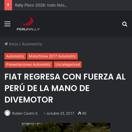
Rally Pisco 2026: todo listo para la gran final del RallyACP
Menú
B
p
Inicio
/
Automotriz
Automotriz
MotorShow 2017 Automotriz
Presentaciones Automotriz
Uncategorized
FIAT REGRESA CON FUERZA AL
PERÚ DE LA MANO DE
DIVEMOTOR
Rubén Castro S.
octubre 25, 2017
85