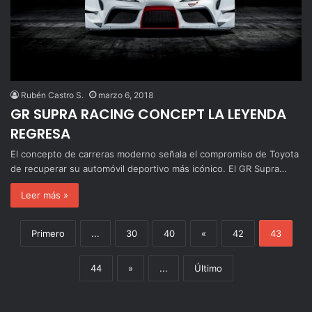
Rubén Castro S.
marzo 6, 2018
GR SUPRA RACING CONCEPT LA LEYENDA
REGRESA
El concepto de carreras moderno señala el compromiso de Toyota
de recuperar su automóvil deportivo más icónico. El GR Supra…
Leer más »
Primero
...
30
40
«
42
43
44
»
...
Último