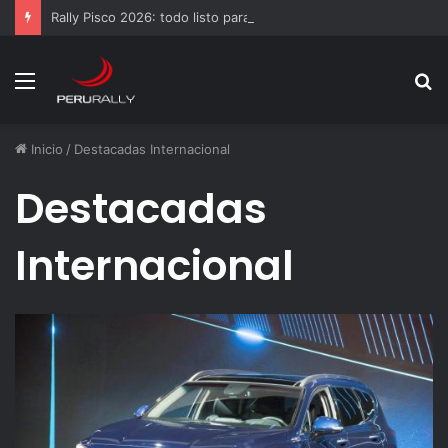
Rally Pisco 2026: todo listo para la gran final del RallyACP
Menú
B
p
Inicio
/
Destacadas Internacional
Destacadas
Internacional