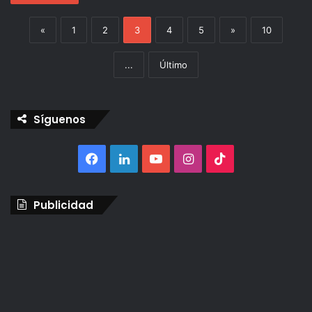
«
1
2
3
4
5
»
10
...
Último
Síguenos
Facebook
LinkedIn
YouTube
Instagram
TikTok
Publicidad