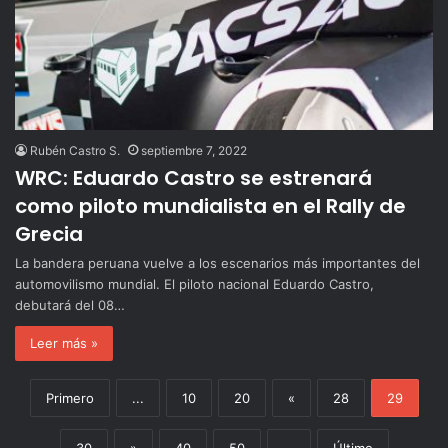
Rubén Castro S.
septiembre 7, 2022
WRC: Eduardo Castro se estrenará
como piloto mundialista en el Rally de
Grecia
La bandera peruana vuelve a los escenarios más importantes del
automovilismo mundial. El piloto nacional Eduardo Castro,
debutará del 08…
Leer más »
Primero
...
10
20
«
28
29
30
»
40
50
...
Último