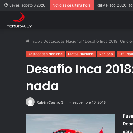
Rally Pisco 2026: to
jueves, agosto 6 2026
Noticias de última hora
Inicio
/
Destacadas Nacional
/
Desafío Inca 2018: Un cie
Destacadas Nacional
Motos Nacional
Nacional
Off Road
Desafío Inca 2018:
nada
Rubén Castro S.
septiembre 16, 2018
Pasa
Desa
gara