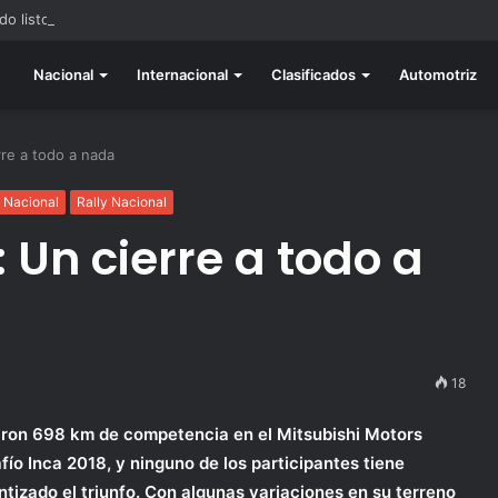
do listo para la gran final del RallyACP
Nacional
Internacional
Clasificados
Automotriz
rre a todo a nada
 Nacional
Rally Nacional
 Un cierre a todo a
18
ron 698 km de competencia en el Mitsubishi Motors
fío Inca 2018, y ninguno de los participantes tiene
ntizado el triunfo. Con algunas variaciones en su terreno