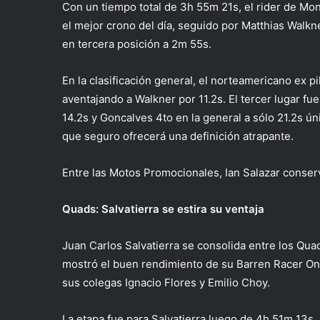
Con un tiempo total de 3h 55m 21s, el rider de M
el mejor crono del día, seguido por Matthias Walk
en tercera posición a 2m 55s.
En la clasificación general, el norteamericano ex pi
aventajando a Walkner por 11.2s. El tercer lugar fu
14.2s y Goncalves 4to en la general a sólo 21.2s ún
que seguro ofrecerá una definición atrapante.
Entre las Motos Promocionales, Ian Salazar conser
Quads: Salvatierra se estira su ventaja
Juan Carlos Salvatierra se consolida entre los Quads
mostró el buen rendimiento de su Barren Racer One,
sus colegas Ignacio Flores y Emilio Choy.
La etapa fue para Salvatierra luego de 4h 51m 13s