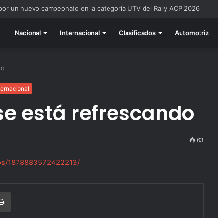
 por un nuevo campeonato en la categoría UTV del Rally ACP 2026
Nacional
Internacional
Clasificados
Automotriz
do
ternacional
se está refrescando
63
os/1878883572422213/
r correo electrónico
Imprimir