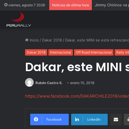
Jimmy Chirinos va
viernes, agosto 7 2026
Noticias de última hora
Inicio
/
Dakar 2018
/
Dakar, este MINI se está refrescan
Dakar 2018
Internacional
Off Road Internacional
Rally In
Dakar, este MINI 
Rubén Castro S.
enero 10, 2018
https://www.facebook.com/DAKARCHILE2018/vide
Compartir po
Facebook
LinkedIn