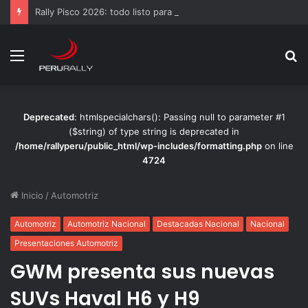
Rally Pisco 2026: todo listo para la gran final del RallyACP
Menú
B
p
Deprecated
: htmlspecialchars(): Passing null to parameter #1
($string) of type string is deprecated in
/home/rallyperu/public_html/wp-includes/formatting.php
on line
4724
Inicio
/
Automotriz
Automotriz
Automotriz Nacional
Destacadas Nacional
Nacional
Presentaciones Automotriz
GWM presenta sus nuevas
SUVs Haval H6 y H9