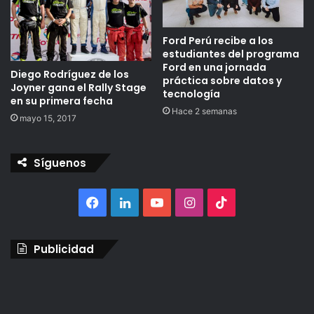
Ford Perú recibe a los
estudiantes del programa
Ford
en una jornada
Diego Rodríguez de los
práctica sobre datos y
Joyner gana el Rally Stage
tecnología
en su primera fecha
Hace 2 semanas
mayo 15, 2017
Síguenos
Facebook
LinkedIn
YouTube
Instagram
TikTok
Publicidad