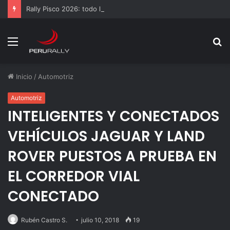
Rally Pisco 2026: todo listo para la gran final del RallyACP
Menú
B
p
Inicio
/
Automotriz
Automotriz
INTELIGENTES Y CONECTADOS
VEHÍCULOS JAGUAR Y LAND
ROVER PUESTOS A PRUEBA EN
EL CORREDOR VIAL
CONECTADO
Rubén Castro S.
julio 10, 2018
19