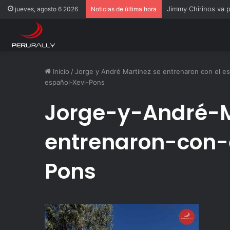
Jimmy Chirinos va 
jueves, agosto 6 2026
Noticias de última hora
Inicio
/
Jorge y André Martinez se entrenaron con el e
español-Xevi-Pons
Jorge-y-André-M
entrenaron-con-
Pons