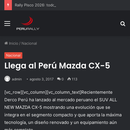
Rally Pisco 2026: todo listo para la gran final del RallyACP
Menú
B
p
Inicio
/
Nacional
Nacional
Llega al Perú Mazda CX-5
admin
agosto 3, 2017
0
113
[vc_row][vc_column][vc_column_text]Recientemente
Derco Perú ha lanzado al mercado peruano el SUV ALL
NEW MAZDA CX-5 mostrando una evolución que se
integra en el segmento compacto y que aporta la máxima
tecnología, un diseńo renovado y un equipamiento aún
más completo.