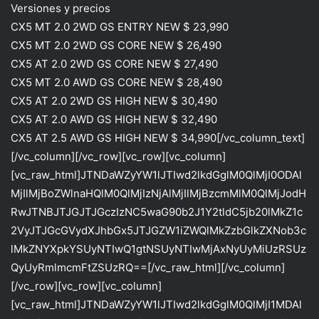
Versiones y precios
CX5 MT 2.0 2WD GS ENTRY NEW $ 23,990
CX5 MT 2.0 2WD GS CORE NEW $ 26,490
CX5 AT 2.0 2WD GS CORE NEW $ 27,490
CX5 MT 2.0 AWD GS CORE NEW $ 28,490
CX5 AT 2.0 2WD GS HIGH NEW $ 30,490
CX5 AT 2.0 AWD GS HIGH NEW $ 32,490
CX5 AT 2.5 AWD GS HIGH NEW $ 34,990[/vc_column_text]
[/vc_column][/vc_row][vc_row][vc_column]
[vc_raw_html]JTNDaWZyYW1lJTIwd2lkdGglM0QlMjI0ODAl
MjIlMjBoZWlnaHQlM0QlMjIzNjAlMjIlMjBzcmMlM0QlMjJodH
RwJTNBJTJGJTJGczIzNC5waG90b2J1Y2tldC5jb20lMkZ1c
2VyJTJGcGVydXJhbGx5JTJGZW1iZWQlMkZzbGlkZXNob3c
lMkZNYXpkYSUyNTIwQ1gtNSUyNTIwMjAxNyUyMiUzRSUz
QyUyRmlmcmFtZSUzRQ==[/vc_raw_html][/vc_column]
[/vc_row][vc_row][vc_column]
[vc_raw_html]JTNDaWZyYW1lJTIwd2lkdGglM0QlMjI1MDAl