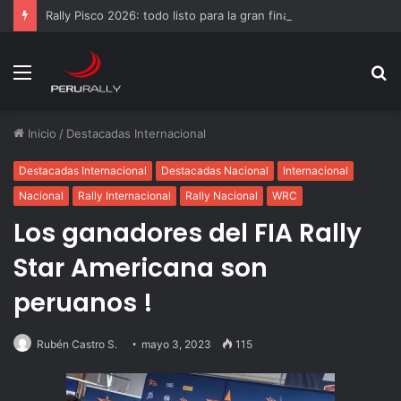
Rally Pisco 2026: todo listo para la gran final del RallyACP
Menú
B
p
Inicio
/
Destacadas Internacional
Destacadas Internacional
Destacadas Nacional
Internacional
Nacional
Rally Internacional
Rally Nacional
WRC
Los ganadores del FIA Rally
Star Americana son
peruanos !
Rubén Castro S.
mayo 3, 2023
115