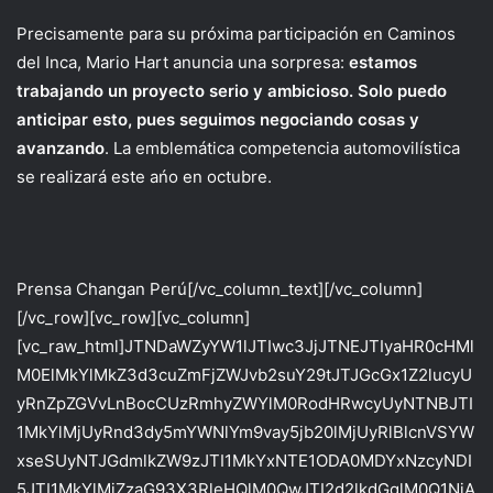
Precisamente para su próxima participación en Caminos
del Inca, Mario Hart anuncia una sorpresa:
estamos
trabajando un proyecto serio y ambicioso. Solo puedo
anticipar esto, pues seguimos negociando cosas y
avanzando
. La emblemática competencia automovilística
se realizará este ańo en octubre.
Prensa Changan Perú[/vc_column_text][/vc_column]
[/vc_row][vc_row][vc_column]
[vc_raw_html]JTNDaWZyYW1lJTIwc3JjJTNEJTIyaHR0cHMl
M0ElMkYlMkZ3d3cuZmFjZWJvb2suY29tJTJGcGx1Z2lucyU
yRnZpZGVvLnBocCUzRmhyZWYlM0RodHRwcyUyNTNBJTI
1MkYlMjUyRnd3dy5mYWNlYm9vay5jb20lMjUyRlBlcnVSYW
xseSUyNTJGdmlkZW9zJTI1MkYxNTE1ODA0MDYxNzcyNDI
5JTI1MkYlMjZzaG93X3RleHQlM0QwJTI2d2lkdGglM0Q1NjA