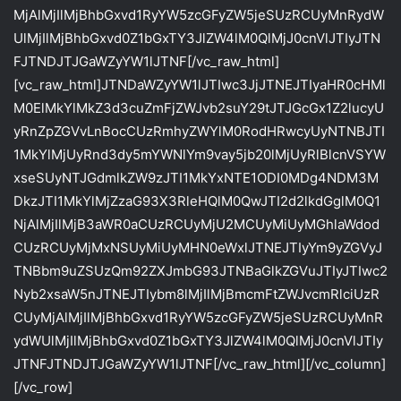
MjAlMjIlMjBhbGxvd1RyYW5zcGFyZW5jeSUzRCUyMnRydW
UlMjIlMjBhbGxvd0Z1bGxTY3JlZW4lM0QlMjJ0cnVlJTIyJTN
FJTNDJTJGaWZyYW1lJTNF[/vc_raw_html]
[vc_raw_html]JTNDaWZyYW1lJTIwc3JjJTNEJTIyaHR0cHMl
M0ElMkYlMkZ3d3cuZmFjZWJvb2suY29tJTJGcGx1Z2lucyU
yRnZpZGVvLnBocCUzRmhyZWYlM0RodHRwcyUyNTNBJTI
1MkYlMjUyRnd3dy5mYWNlYm9vay5jb20lMjUyRlBlcnVSYW
xseSUyNTJGdmlkZW9zJTI1MkYxNTE1ODI0MDg4NDM3M
DkzJTI1MkYlMjZzaG93X3RleHQlM0QwJTI2d2lkdGglM0Q1
NjAlMjIlMjB3aWR0aCUzRCUyMjU2MCUyMiUyMGhlaWdod
CUzRCUyMjMxNSUyMiUyMHN0eWxlJTNEJTIyYm9yZGVyJ
TNBbm9uZSUzQm92ZXJmbG93JTNBaGlkZGVuJTIyJTIwc2
Nyb2xsaW5nJTNEJTIybm8lMjIlMjBmcmFtZWJvcmRlciUzR
CUyMjAlMjIlMjBhbGxvd1RyYW5zcGFyZW5jeSUzRCUyMnR
ydWUlMjIlMjBhbGxvd0Z1bGxTY3JlZW4lM0QlMjJ0cnVlJTIy
JTNFJTNDJTJGaWZyYW1lJTNF[/vc_raw_html][/vc_column]
[/vc_row]