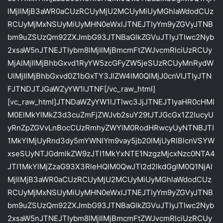
lMjIlMjB3aWR0aCUzRCUyMjU2MCUyMiUyMGhlaWdodCUz
RCUyMjMxNSUyMiUyMHN0eWxlJTNEJTIyYm9yZGVyJTNB
bm9uZSUzQm92ZXJmbG93JTNBaGlkZGVuJTIyJTIwc2Nyb
2xsaW5nJTNEJTIybm8lMjIlMjBmcmFtZWJvcmRlciUzRCUy
MjAlMjIlMjBhbGxvd1RyYW5zcGFyZW5jeSUzRCUyMnRydW
UlMjIlMjBhbGxvd0Z1bGxTY3JlZW4lM0QlMjJ0cnVlJTIyJTN
FJTNDJTJGaWZyYW1lJTNF[/vc_raw_html]
[vc_raw_html]JTNDaWZyYW1lJTIwc3JjJTNEJTIyaHR0cHMl
M0ElMkYlMkZ3d3cuZmFjZWJvb2suY29tJTJGcGx1Z2lucyU
yRnZpZGVvLnBocCUzRmhyZWYlM0RodHRwcyUyNTNBJTI
1MkYlMjUyRnd3dy5mYWNlYm9vay5jb20lMjUyRlBlcnVSYW
xseSUyNTJGdmlkZW9zJTI1MkYxNTE1NzgzMjcxNzc0NTA4
JTI1MkYlMjZzaG93X3RleHQlM0QwJTI2d2lkdGglM0Q1NjAl
MjIlMjB3aWR0aCUzRCUyMjU2MCUyMiUyMGhlaWdodCUz
RCUyMjMxNSUyMiUyMHN0eWxlJTNEJTIyYm9yZGVyJTNB
bm9uZSUzQm92ZXJmbG93JTNBaGlkZGVuJTIyJTIwc2Nyb
2xsaW5nJTNEJTIybm8lMjIlMjBmcmFtZWJvcmRlciUzRCUy