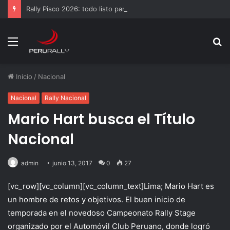
Rally Pisco 2026: todo listo para la gran final del RallyACP
Menú
B
p
Inicio
/
Nacional
Nacional
Rally Nacional
Mario Hart busca el Título
Nacional
admin
junio 13, 2017
0
27
[vc_row][vc_column][vc_column_text]Lima; Mario Hart es
un hombre de retos y objetivos. El buen inicio de
temporada en el novedoso Campeonato Rally Stage
organizado por el Automóvil Club Peruano, donde logró