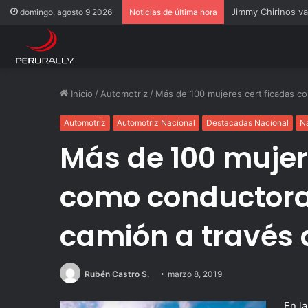
Rally Pisco 2026: 
domingo, agosto 9 2026
Noticias de última hora
Inicio
/
Automotriz
/
Más de 100 mujeres certificadas c
Automotriz
Automotriz Nacional
Destacadas Nacional
N
Más de 100 mujer
como conductora
camión a través
Rubén Castro S.
marzo 8, 2019
En l