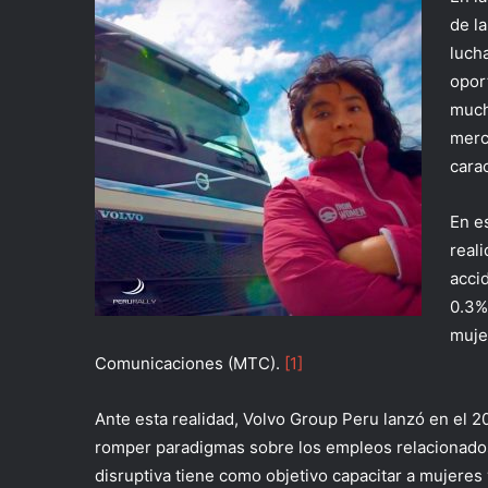
de l
luch
opor
much
merc
cara
En e
real
acci
0.3%
muje
Comunicaciones (MTC).
[1]
Ante esta realidad, Volvo Group Peru lanzó en el 2
romper paradigmas sobre los empleos relacionados
disruptiva tiene como objetivo capacitar a mujere