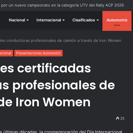
todo listo para la gran final del RallyACP
Nacional
Internacional
Clasificados
Automotriz
omo conductoras profesionales de camión a través de Iron Women
acional
Presentaciones Automotriz
es certificadas
s profesionales de
 de Iron Women
25
as últimas décadas, la conmemoración del Día Internacional